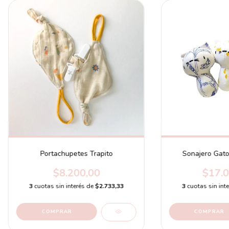
Portachupetes Trapito
Sonajero Gato 
$8.200,00
$17.0
3
cuotas sin interés de
$2.733,33
3
cuotas sin int
COMPRAR