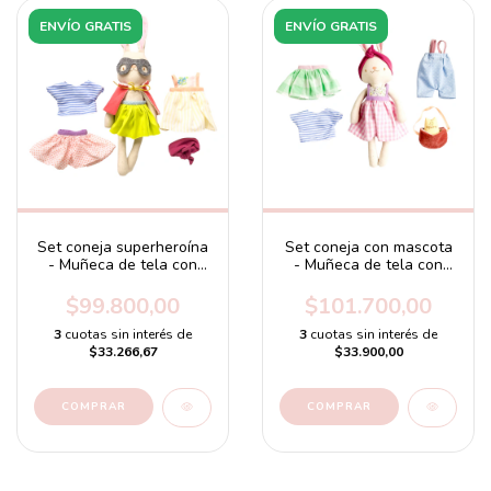
ENVÍO GRATIS
ENVÍO GRATIS
Set coneja superheroína
Set coneja con mascota
- Muñeca de tela con
- Muñeca de tela con
ropas y accesorios
mascota y ropas
intercambiables
$99.800,00
$101.700,00
3
cuotas sin interés de
3
cuotas sin interés de
$33.266,67
$33.900,00