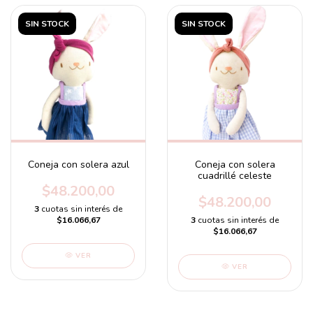
SIN STOCK
SIN STOCK
Coneja con solera azul
Coneja con solera
cuadrillé celeste
$48.200,00
$48.200,00
3
cuotas sin interés de
$16.066,67
3
cuotas sin interés de
$16.066,67
VER
VER