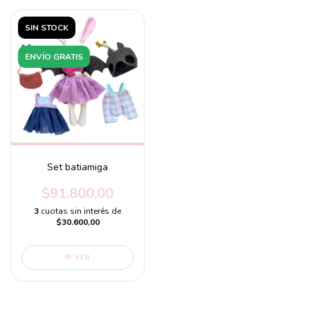
SIN STOCK
ENVÍO GRATIS
Set batiamiga
$91.800,00
3
cuotas sin interés de
$30.600,00
VER