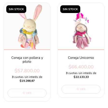
SIN STOCK
SIN STOCK
Coneja con pollera y
Coneja Unicornio
piloto
$66.400,00
$57.800,00
3
cuotas sin interés de
3
cuotas sin interés de
$22.133,33
$19.266,67
VER
VER