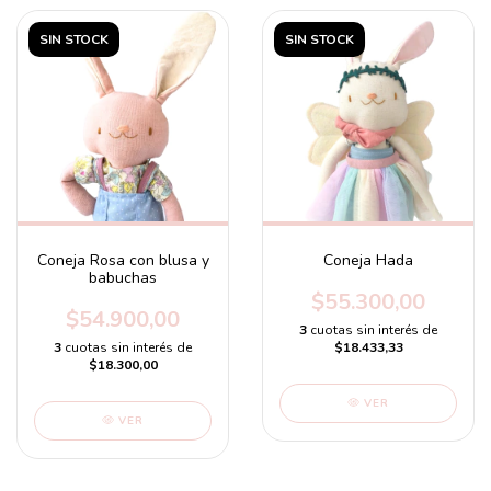
SIN STOCK
SIN STOCK
Coneja Rosa con blusa y
Coneja Hada
babuchas
$55.300,00
$54.900,00
3
cuotas sin interés de
3
cuotas sin interés de
$18.433,33
$18.300,00
VER
VER