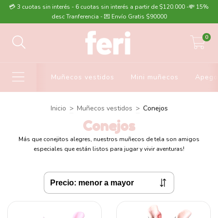
💳 3 cuotas sin interés - 6 cuotas sin interés a partir de $120.000 -💸 15%
desc Tranferencia - 💌 Envío Gratis $90000
0
Muñecos vestidos
Mini muñecos
Apego
Inicio
>
Muñecos vestidos
>
Conejos
Conejos
Más que conejitos alegres, nuestros muñecos de tela son amigos
especiales que están listos para jugar y vivir aventuras!