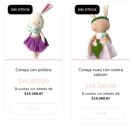
SIN STOCK
SIN STOCK
Coneja con pollera
Coneja nuez con solera
salmón
$45.800,00
$48.200,00
3
cuotas sin interés de
$15.266,67
3
cuotas sin interés de
$16.066,67
VER
VER