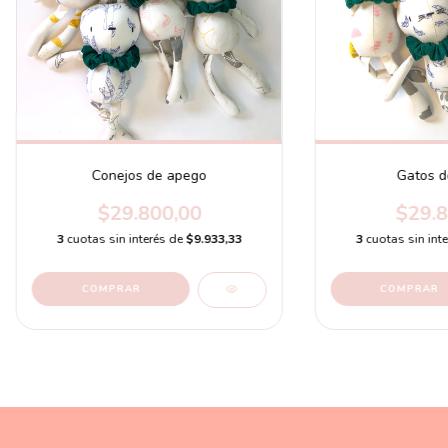
Conejos de apego
Gatos d
$29.800,00
$29.8
3
cuotas sin interés de
$9.933,33
3
cuotas sin int
COMPRAR
COMPRAR