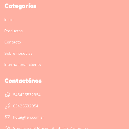
Categorías
Inicio
Productos
Contacto
Sobre nosotras
International clients
Contactános
543425532954
03425532954
hola@feri.com.ar
San José del Rincón, Santa Fe, Argentina.