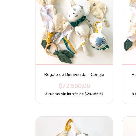
Regalo de Bienvenida - Conejo
Re
$72.500,00
3
cuotas sin interés de
$24.166,67
3