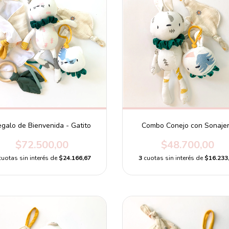
galo de Bienvenida - Gatito
Combo Conejo con Sonaje
$72.500,00
$48.700,00
cuotas sin interés de
$24.166,67
3
cuotas sin interés de
$16.233