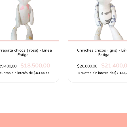
rapata chicos ( rosa) - Línea
Chinches chicos ( gris) - Lí
Fatiga
Fatiga
$18.500,00
$21.400,
29.400,00
$26.800,00
cuotas sin interés de
$6.166,67
3
cuotas sin interés de
$7.133,