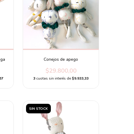
iga
Conejos de apego
$29.800,00
67
3
cuotas sin interés de
$9.933,33
SIN STOCK