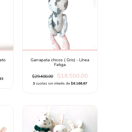
ato
Garrapata chicos ( Gris) - Línea
Fatiga
$18.500,00
$29.400,00
33
3
cuotas sin interés de
$6.166,67