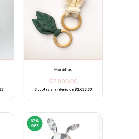
Mordillos
$7.900,00
33
3
cuotas sin interés de
$2.633,33
37
%
OFF