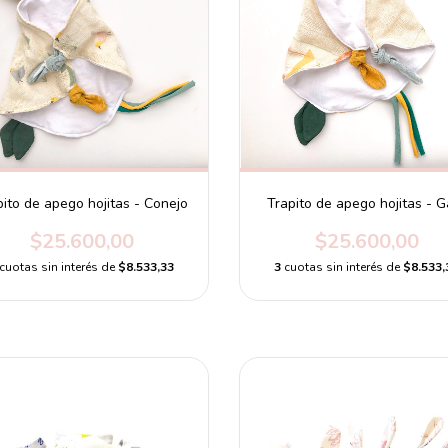
pito de apego hojitas - Conejo
Trapito de apego hojitas - G
$25.600,00
$25.600,00
cuotas sin interés de
$8.533,33
3
cuotas sin interés de
$8.533,