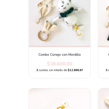
Combo Conejo con Mordillo
$38.600,00
3
cuotas sin interés de
$12.866,67
3