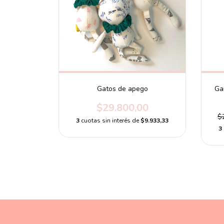
Gatos de apego
Gar
$29.800,00
$
3
cuotas sin interés de
$9.933,33
3