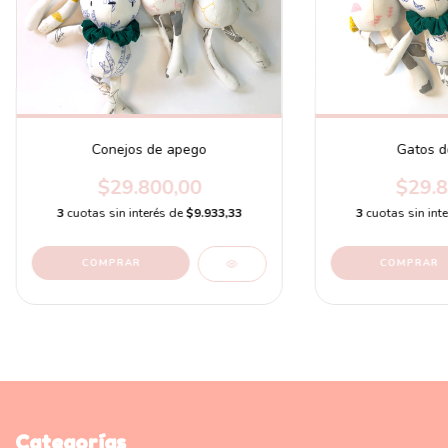
Conejos de apego
Gatos d
$29.800,00
$29.8
3
cuotas sin interés de
$9.933,33
3
cuotas sin int
COMPRAR
COMPRAR
Categorías