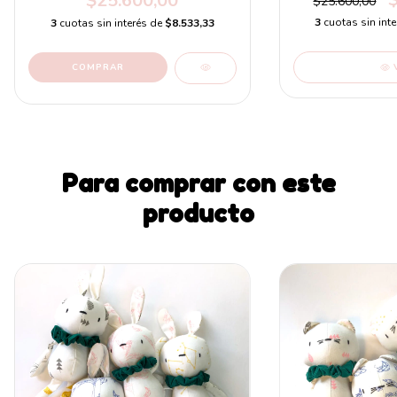
$25.600,00
$25.600,00
3
cuotas sin int
3
cuotas sin interés de
$8.533,33
Para comprar con este
producto