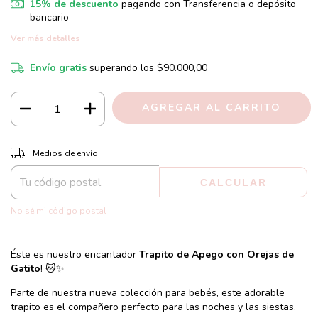
15% de descuento
pagando con Transferencia o depósito
bancario
Ver más detalles
Envío gratis
superando los
$90.000,00
CAMBIAR CP
Entregas para el CP:
Medios de envío
CALCULAR
No sé mi código postal
Éste es nuestro encantador
Trapito de Apego con Orejas de
Gatito
! 🐱✨
Parte de nuestra nueva colección para bebés, este adorable
trapito es el compañero perfecto para las noches y las siestas.