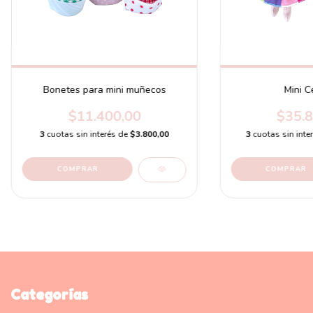
Bonetes para mini muñecos
Mini C
$11.400,00
$35.8
3
cuotas sin interés de
$3.800,00
3
cuotas sin inte
COMPRAR
COMPRAR
Categorías