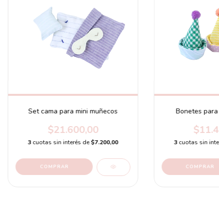
Set cama para mini muñecos
Bonetes para
$21.600,00
$11.4
3
cuotas sin interés de
$7.200,00
3
cuotas sin int
COMPRAR