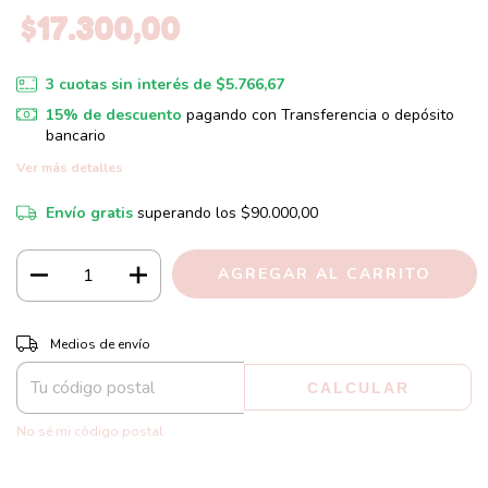
$17.300,00
3
cuotas sin interés de
$5.766,67
15% de descuento
pagando con Transferencia o depósito
bancario
Ver más detalles
Envío gratis
superando los
$90.000,00
CAMBIAR CP
Entregas para el CP:
Medios de envío
CALCULAR
No sé mi código postal