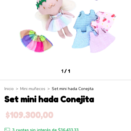
1
/
1
Inicio
>
Mini muñecos
>
Set mini hada Conejita
Set mini hada Conejita
$109.300,00
3
cuotas sin interés de
$36.433,33