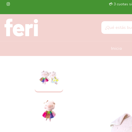
💳 3 cuotas si
Inicio