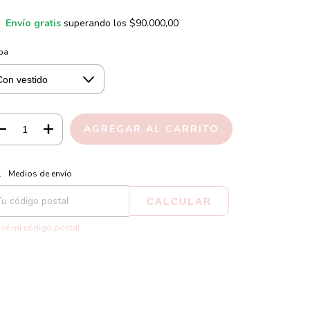
Envío gratis
superando los
$90.000,00
pa
CAMBIAR CP
regas para el CP:
Medios de envío
CALCULAR
sé mi código postal