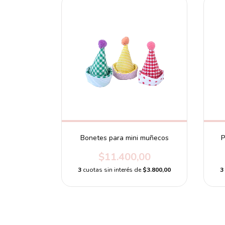
Bonetes para mini muñecos
P
$11.400,00
3
cuotas sin interés de
$3.800,00
3