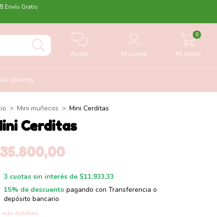
💌 Envío Gratis
0
Ayuda
Mi cuenta
Mi carrito
nal clients
cio
>
Mini muñecos
>
Mini Cerditas
ini Cerditas
35.800,00
3
cuotas sin interés de
$11.933,33
15% de descuento
pagando con Transferencia o
depósito bancario
 más detalles