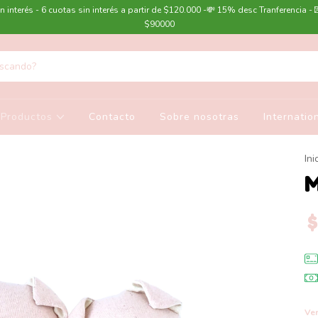
n interés - 6 cuotas sin interés a partir de $120.000 -💸 15% desc Tranferencia - 
$90000
Productos
Contacto
Sobre nosotras
Internatio
Ini
M
$
Ver