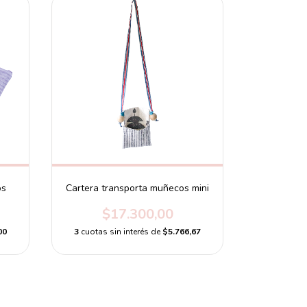
os
Cartera transporta muñecos mini
$17.300,00
00
3
cuotas sin interés de
$5.766,67