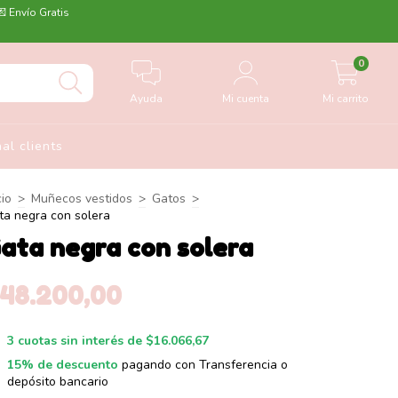
💌 Envío Gratis
0
Ayuda
Mi cuenta
Mi carrito
nal clients
cio
>
Muñecos vestidos
>
Gatos
>
ta negra con solera
ata negra con solera
$48.200,00
3
cuotas sin interés de
$16.066,67
15% de descuento
pagando con Transferencia o
depósito bancario