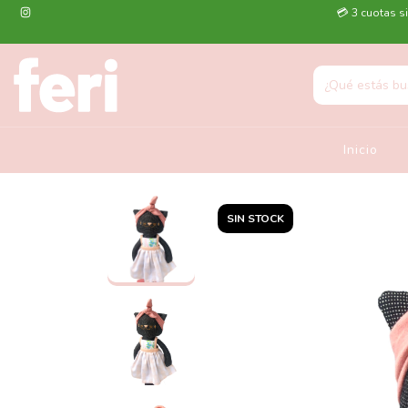
💳 3 cuotas si
Inicio
SIN STOCK