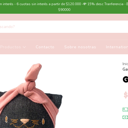
n interés - 6 cuotas sin interés a partir de $120.000 -💸 15% desc Tranferencia - 
$90000
Productos
Contacto
Sobre nosotras
Internatio
Ini
Ga
G