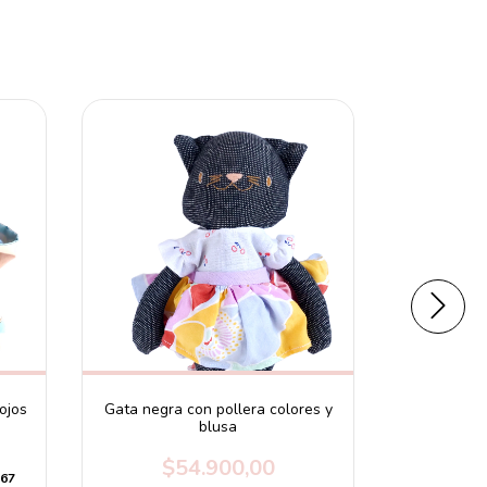
ojos
Gata negra con pollera colores y
Gat
blusa
$
$54.900,00
,67
3
cuotas s