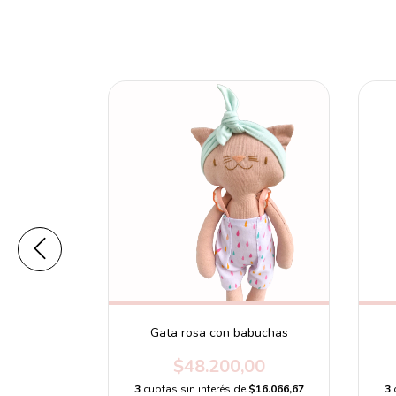
Gata rosa con babuchas
00
$48.200,00
$17.600,00
3
cuotas sin interés de
$16.066,67
3