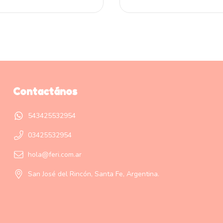
Contactános
543425532954
03425532954
hola@feri.com.ar
San José del Rincón, Santa Fe, Argentina.