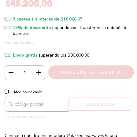
$48.200,00
3
cuotas sin interés de
$16.066,67
15% de descuento
pagando con Transferencia o depósito
bancario
Ver más detalles
Envío gratis
superando los
$90.000,00
CAMBIAR CP
Entregas para el CP:
Medios de envío
CALCULAR
No sé mi código postal
Conocé a nuestra encantadora
Gata con solera verde
, una