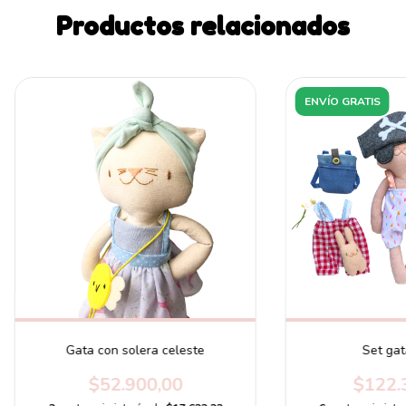
Productos relacionados
ENVÍO GRATIS
Gata con solera celeste
Set gat
$52.900,00
$122.