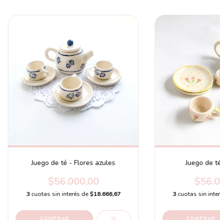
Juego de té - Flores azules
Juego de té
$56.000,00
$56.0
3
cuotas sin interés de
$18.666,67
3
cuotas sin inte