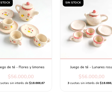
 STOCK
SIN STOCK
uego de té - Flores y limones
Juego de té - Lunares ros
$56.000,00
$56.000,00
cuotas sin interés de
$18.666,67
3
cuotas sin interés de
$18.666