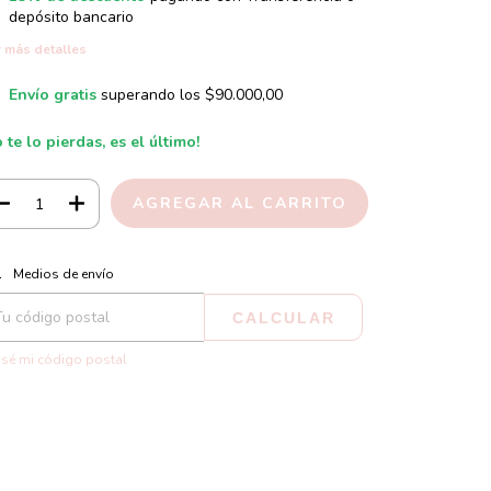
depósito bancario
 más detalles
Envío gratis
superando los
$90.000,00
 te lo pierdas, es el último!
CAMBIAR CP
regas para el CP:
Medios de envío
CALCULAR
sé mi código postal