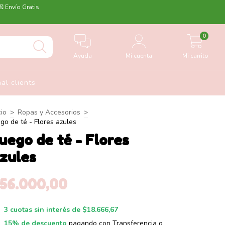
💌 Envío Gratis
0
Ayuda
Mi cuenta
Mi carrito
nal clients
cio
>
Ropas y Accesorios
>
go de té - Flores azules
uego de té - Flores
zules
56.000,00
3
cuotas sin interés de
$18.666,67
15% de descuento
pagando con Transferencia o