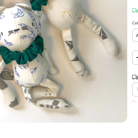
Co
Ent
No 