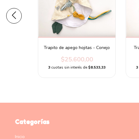
ita
Trapito de apego hojitas - Conejo
Tr
00
$25.600,00
e
$6.633,33
3
cuotas sin interés de
$8.533,33
3
Categorías
Inicio