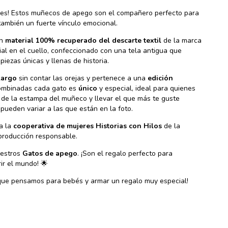
bles! Estos muñecos de apego son el compañero perfecto para
también un fuerte vínculo emocional.
on
material 100% recuperado del descarte textil
de la marca
ial en el cuello, confeccionado con una tela antigua que
iezas únicas y llenas de historia.
largo
sin contar las orejas y pertenece a una
edición
combinadas cada gato es
único
y especial, ideal para quienes
or de la estampa del muñeco y llevar el que más te guste
ueden variar a las que están en la foto.
pa la
cooperativa de mujeres Historias con Hilos
de la
 producción responsable.
uestros
Gatos de apego
. ¡Son el regalo perfecto para
r el mundo! 🌟
que pensamos para bebés y armar un regalo muy especial!