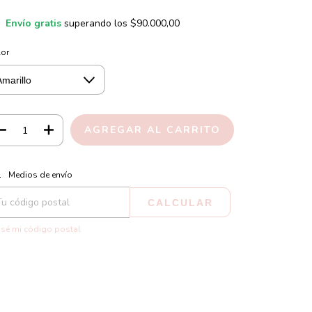
Envío gratis
superando los
$90.000,00
lor
CAMBIAR CP
regas para el CP:
Medios de envío
CALCULAR
sé mi código postal