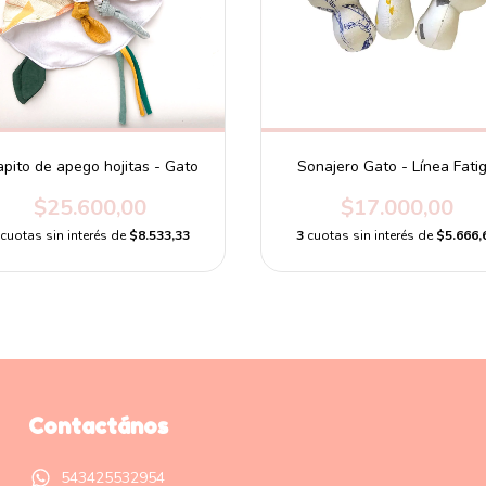
apito de apego hojitas - Gato
Sonajero Gato - Línea Fati
$25.600,00
$17.000,00
cuotas sin interés de
$8.533,33
3
cuotas sin interés de
$5.666,
Contactános
543425532954