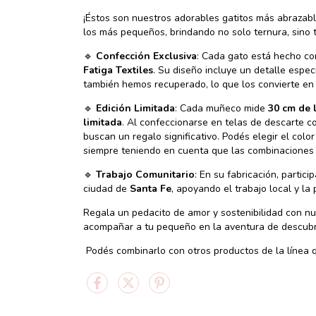
¡Éstos son nuestros adorables gatitos más abraza
los más pequeños, brindando no solo ternura, sino 
🔹
Confección Exclusiva
: Cada gato está hecho c
Fatiga Textiles
. Su diseño incluye un detalle espec
también hemos recuperado, lo que los convierte en p
🔹
Edición Limitada
: Cada muñeco mide
30 cm de 
limitada
. Al confeccionarse en telas de descarte 
buscan un regalo significativo. Podés elegir el col
siempre teniendo en cuenta que las combinaciones p
🔹
Trabajo Comunitario
: En su fabricación, partici
ciudad de
Santa Fe
, apoyando el trabajo local y la
Regala un pedacito de amor y sostenibilidad con n
acompañar a tu pequeño en la aventura de descubri
Podés combinarlo con otros productos de la línea 