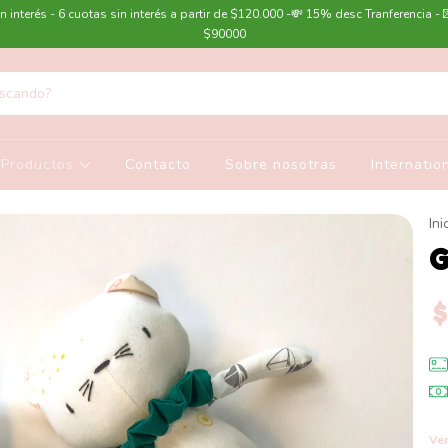
n interés - 6 cuotas sin interés a partir de $120.000 -💸 15% desc Tranferencia - 
$90000
Productos
Contacto
Sobre nosotras
Internatio
Ini
G
Ver