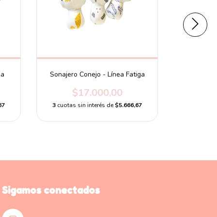
ga
Sonajero Conejo - Línea Fatiga
So
$17.000,00
$
67
3
cuotas sin interés de
$5.666,67
3
cuotas s
Sigamos conectados