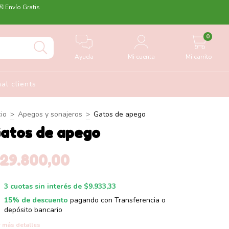
💌 Envío Gratis
0
Ayuda
Mi cuenta
Mi carrito
nal clients
cio
>
Apegos y sonajeros
>
Gatos de apego
atos de apego
$29.800,00
3
cuotas sin interés de
$9.933,33
15% de descuento
pagando con Transferencia o
depósito bancario
 más detalles