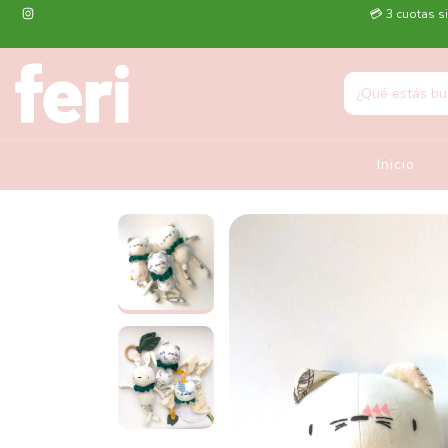
💳 3 cuotas si
Inicio