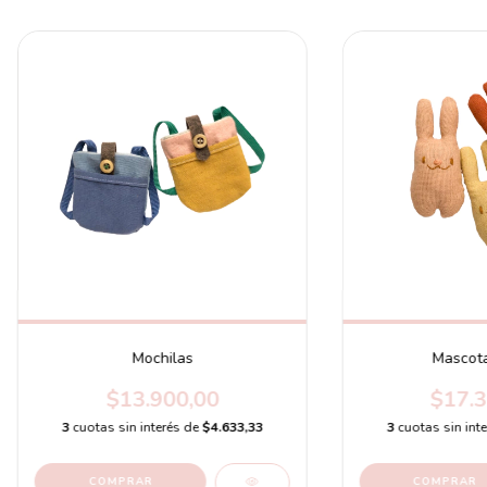
Mochilas
Mascota
$13.900,00
$17.3
3
cuotas sin interés de
$4.633,33
3
cuotas sin int
COMPRAR
COMPRAR