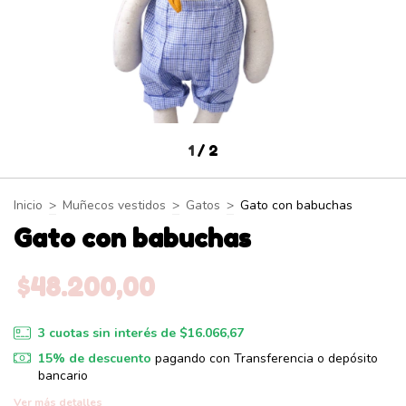
1
/
2
Inicio
>
Muñecos vestidos
>
Gatos
>
Gato con babuchas
Gato con babuchas
$48.200,00
3
cuotas sin interés de
$16.066,67
15% de descuento
pagando con Transferencia o depósito
bancario
Ver más detalles