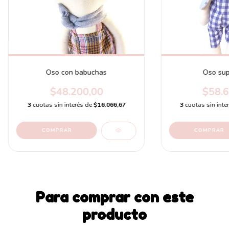
Oso con babuchas
Oso sup
$48.200,00
$58.6
3
cuotas sin interés de
$16.066,67
3
cuotas sin inte
Para comprar con este
producto