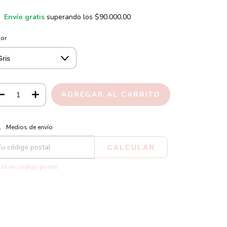
Envío gratis
superando los
$90.000,00
lor
CAMBIAR CP
regas para el CP:
Medios de envío
CALCULAR
sé mi código postal