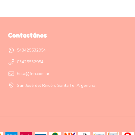
Contactános
543425532954
03425532954
hola@feri.com.ar
San José del Rincón, Santa Fe, Argentina.