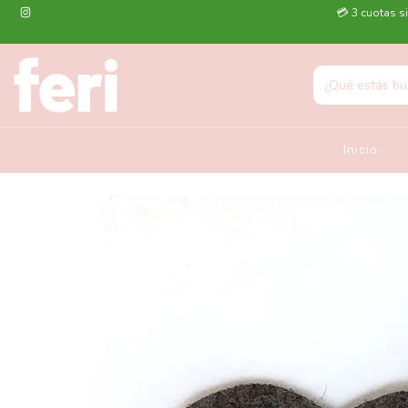
💳 3 cuotas si
Inicio