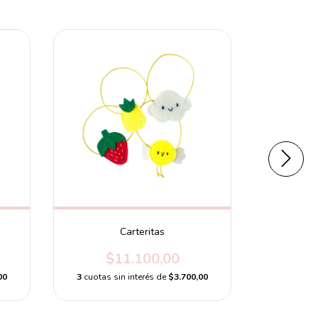
Carteritas
$11.100,00
$
00
3
cuotas sin interés de
$3.700,00
3
cuotas s