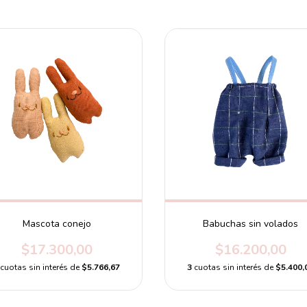
Mascota conejo
Babuchas sin volados
$17.300,00
$16.200,00
cuotas sin interés de
$5.766,67
3
cuotas sin interés de
$5.400,