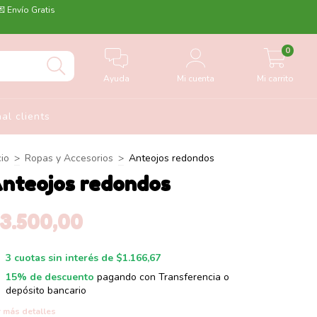
💌 Envío Gratis
0
Ayuda
Mi cuenta
Mi carrito
nal clients
cio
>
Ropas y Accesorios
>
Anteojos redondos
nteojos redondos
3.500,00
3
cuotas sin interés de
$1.166,67
15% de descuento
pagando con Transferencia o
depósito bancario
 más detalles