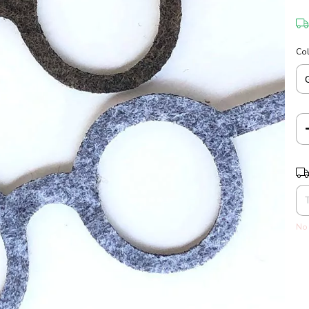
Co
Ent
No 