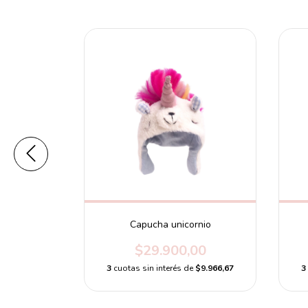
Capucha unicornio
00
$29.900,00
e
$6.933,33
3
cuotas sin interés de
$9.966,67
3