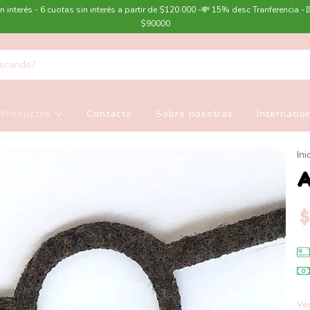
n interés - 6 cuotas sin interés a partir de $120.000 -💸 15% desc Tranferencia - 
$90000
Productos
Contacto
Sobre nosotras
Internatio
Ini
A
$
Ver