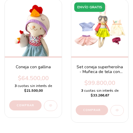
ENVÍO GRATIS
Coneja con gallina
Set coneja superheroína
- Muñeca de tela con
ropas y accesorios
$64.500,00
$99.800,00
3
cuotas sin interés de
$21.500,00
3
cuotas sin interés de
$33.266,67