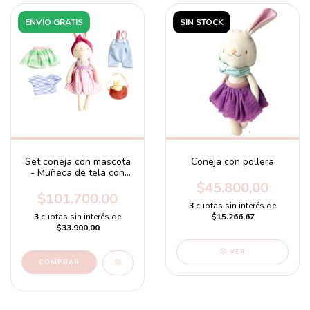
ENVÍO GRATIS
SIN STOCK
Set coneja con mascota
Coneja con pollera
- Muñeca de tela con
mascota y ropas
$45.800,00
intercambiables
$101.700,00
3
cuotas sin interés de
3
cuotas sin interés de
$15.266,67
$33.900,00
VER