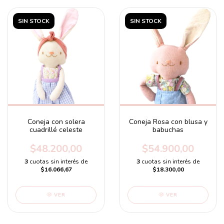
SIN STOCK
SIN STOCK
Coneja con solera
Coneja Rosa con blusa y
cuadrillé celeste
babuchas
$48.200,00
$54.900,00
3
cuotas sin interés de
3
cuotas sin interés de
$16.066,67
$18.300,00
VER
VER