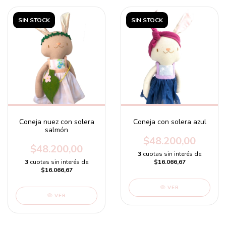
SIN STOCK
SIN STOCK
Coneja nuez con solera
Coneja con solera azul
salmón
$48.200,00
$48.200,00
3
cuotas sin interés de
3
cuotas sin interés de
$16.066,67
$16.066,67
VER
VER