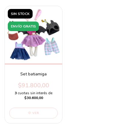
SIN STOCK
ENVÍO GRATIS
Set batiamiga
$91.800,00
3
cuotas sin interés de
$30.600,00
VER