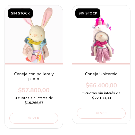
SIN STOCK
SIN STOCK
Coneja con pollera y
Coneja Unicornio
piloto
$66.400,00
$57.800,00
3
cuotas sin interés de
3
cuotas sin interés de
$22.133,33
$19.266,67
VER
VER