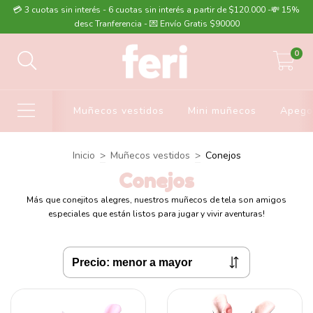
💳 3 cuotas sin interés - 6 cuotas sin interés a partir de $120.000 -💸 15%
desc Tranferencia - 💌 Envío Gratis $90000
0
Muñecos vestidos
Mini muñecos
Apego
Inicio
>
Muñecos vestidos
>
Conejos
Conejos
Más que conejitos alegres, nuestros muñecos de tela son amigos
especiales que están listos para jugar y vivir aventuras!